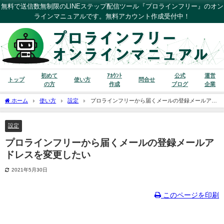
無料で送信数無制限のLINEステップ配信ツール『プロラインフリー』のオン
ラインマニュアルです。無料アカウント作成受付中！
初めて
ｱｶｳﾝﾄ
公式
運営
トップ
使い方
問合せ
の方
作成
ブログ
企業
ホーム
使い方
設定
プロラインフリーから届くメールの登録メールアド
レスを変更したい
設定
プロラインフリーから届くメールの登録メールア
ドレスを変更したい
2021年5月30日
このページを印刷