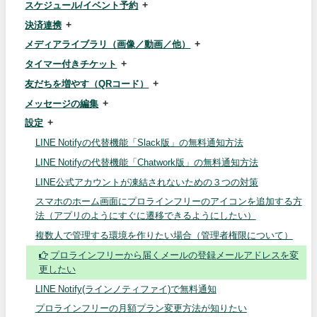
スケジュール/イベント予約
決済連携
メディアライブラリ（画像／動画／他）
タイマー付きチケット
友だちを増やす（QRコード）
メッセージの編集
設定
LINE Notifyの代替機能「Slack版」の無料通知方法
LINE Notifyの代替機能「Chatwork版」の無料通知方法
LINE公式アカウントが凍結されないための３つの対策
スマホのホーム画面にプロラインフリーのアイコンを追加する方
法（アプリのようにすぐに遷移できるようにしたい）
複数人で管理する環境を作りたい場合（管理者権限について）
プロラインフリーから届くメールの登録メールアドレスを変
更したい
LINE Notify(ラインノティファイ)で無料通知
プロラインフリーの月額プラン変更方法が知りたい