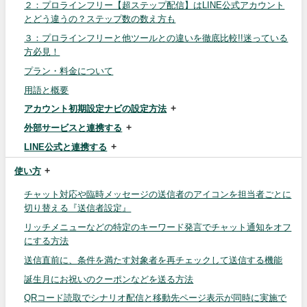
２：プロラインフリー【超ステップ配信】はLINE公式アカウント
とどう違うの？ステップ数の数え方も
３：プロラインフリーと他ツールとの違いを徹底比較!!迷っている
方必見！
プラン・料金について
用語と概要
アカウント初期設定ナビの設定方法
外部サービスと連携する
LINE公式と連携する
使い方
チャット対応や臨時メッセージの送信者のアイコンを担当者ごとに
切り替える『送信者設定』
リッチメニューなどの特定のキーワード発言でチャット通知をオフ
にする方法
送信直前に、条件を満たす対象者を再チェックして送信する機能
誕生月にお祝いのクーポンなどを送る方法
QRコード読取でシナリオ配信と移動先ページ表示が同時に実施で