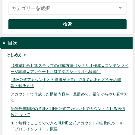
検索
目次
はじめ方
【構築動画】10ステップの作成方法（シナリオ作成→コンテンツペ
ージ誘導→アンケート回答で次のシナリオへ移動）
LINE公式アカウントとの連携が正常にできているかどうかの確
認・解決方法
アカウントで作成した構築内容を一旦辞めて、最初からやり直す方
法
配信数無制限の意味とLINE公式アカウントでカウントされる送信
数について
１：無料でここまでできる!!LINE公式アカウントの自動化ツール
「プロラインフリー」概要