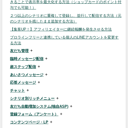
きることで表示率を最大化する方法（ショップカードのポイント付
与でも可能！）
２つ以上のシナリオに重複して登録し、並行して配信する方法（元
のシナリオを残したまま追加する方法）
【集客UP！】アフィリエイターに継続報酬を発生させる方法
プロラインフリーと連携している個人のLINEアカウントを変更す
る方法
友だち管理
臨時メッセージ配信
超ステップ配信
あいさつメッセージ
応答メッセージ
チャット
シナリオ別リッチメニュー
友だち自動増加システム(独自ASP)
登録フォーム（アンケート）
コンテンツページ・LP