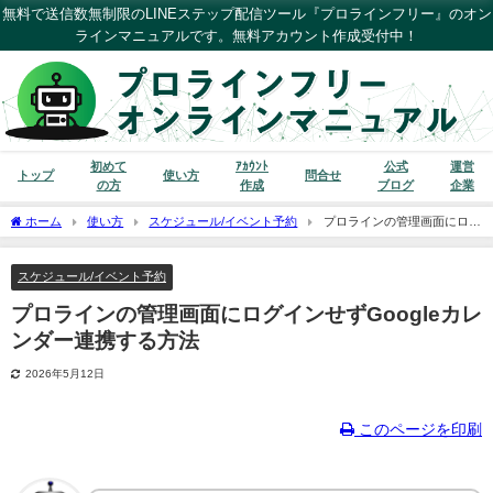
無料で送信数無制限のLINEステップ配信ツール『プロラインフリー』のオン
ラインマニュアルです。無料アカウント作成受付中！
初めて
ｱｶｳﾝﾄ
公式
運営
トップ
使い方
問合せ
の方
作成
ブログ
企業
ホーム
使い方
スケジュール/イベント予約
プロラインの管理画面にログ
インせずGoogleカレンダー連携する方法
スケジュール/イベント予約
プロラインの管理画面にログインせずGoogleカレ
ンダー連携する方法
2026年5月12日
このページを印刷