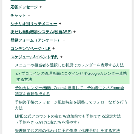
応答メッセージ
チャット
シナリオ別リッチメニュー
友だち自動増加システム(独自ASP)
登録フォーム（アンケート）
コンテンツページ・LP
スケジュール/イベント予約
メニューや担当者を選択した状態でカレンダーを表示する方法
プロラインの管理画面にログインせずGoogleカレンダー連携
する方法
予約カレンダー機能にZoomを連携して、予約者ごとのZoom会
議室を自動作成する
予約終了後のメッセージ配信時刻を調整してフォローなどを行う
方法
LINE公式アカウントの友だち追加前でも予約できる設定方法
（予約をきっかけに友だちを増やす）
管理側でお客様の代わりに予約作成（代理予約）をする方法