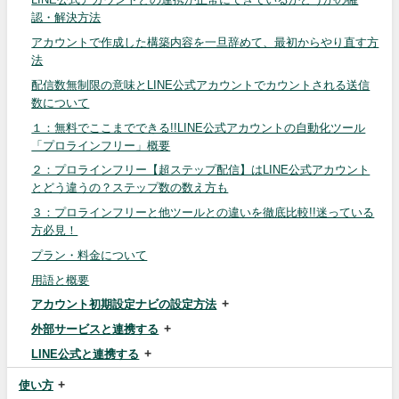
認・解決方法
アカウントで作成した構築内容を一旦辞めて、最初からやり直す方
法
配信数無制限の意味とLINE公式アカウントでカウントされる送信
数について
１：無料でここまでできる!!LINE公式アカウントの自動化ツール
「プロラインフリー」概要
２：プロラインフリー【超ステップ配信】はLINE公式アカウント
とどう違うの？ステップ数の数え方も
３：プロラインフリーと他ツールとの違いを徹底比較!!迷っている
方必見！
プラン・料金について
用語と概要
アカウント初期設定ナビの設定方法
外部サービスと連携する
LINE公式と連携する
使い方