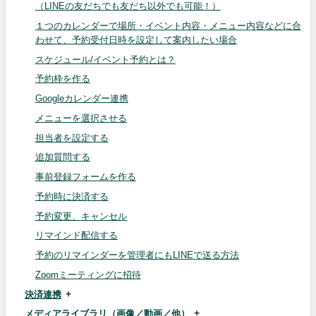
（LINEの友だちでも友だち以外でも可能！）
１つのカレンダーで場所・イベント内容・メニュー内容などに合
わせて、予約受付日時を設定して案内したい場合
スケジュール/イベント予約とは？
予約枠を作る
Googleカレンダー連携
メニューを選択させる
担当者を設定する
追加質問する
事前登録フォームを作る
予約時に決済する
予約変更、キャンセル
リマインド配信する
予約のリマインダーを管理者にもLINEで送る方法
Zoomミーティングに招待
決済連携
メディアライブラリ（画像／動画／他）