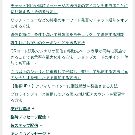
チャット対応や臨時メッセージの送信者のアイコンを担当者ごとに
切り替える『送信者設定』
リッチメニューなどの特定のキーワード発言でチャット通知をオフ
にする方法
送信直前に、条件を満たす対象者を再チェックして送信する機能
誕生月にお祝いのクーポンなどを送る方法
QRコード読取でシナリオ配信と移動先ページ表示が同時に実施で
きることで表示率を最大化する方法（ショップカードのポイント付
与でも可能！）
２つ以上のシナリオに重複して登録し、並行して配信する方法（元
のシナリオを残したまま追加する方法）
【集客UP！】アフィリエイターに継続報酬を発生させる方法
プロラインフリーと連携している個人のLINEアカウントを変更す
る方法
友だち管理
臨時メッセージ配信
超ステップ配信
あいさつメッセージ