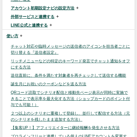
アカウント初期設定ナビの設定方法
外部サービスと連携する
LINE公式と連携する
使い方
チャット対応や臨時メッセージの送信者のアイコンを担当者ごとに
切り替える『送信者設定』
リッチメニューなどの特定のキーワード発言でチャット通知をオフ
にする方法
送信直前に、条件を満たす対象者を再チェックして送信する機能
誕生月にお祝いのクーポンなどを送る方法
QRコード読取でシナリオ配信と移動先ページ表示が同時に実施で
きることで表示率を最大化する方法（ショップカードのポイント付
与でも可能！）
２つ以上のシナリオに重複して登録し、並行して配信する方法（元
のシナリオを残したまま追加する方法）
【集客UP！】アフィリエイターに継続報酬を発生させる方法
プロラインフリーと連携している個人のLINEアカウントを変更す