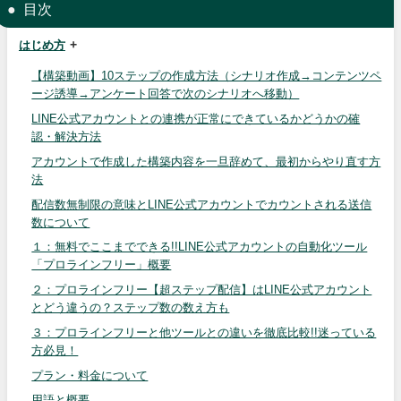
目次
はじめ方
【構築動画】10ステップの作成方法（シナリオ作成→コンテンツペ
ージ誘導→アンケート回答で次のシナリオへ移動）
LINE公式アカウントとの連携が正常にできているかどうかの確
認・解決方法
アカウントで作成した構築内容を一旦辞めて、最初からやり直す方
法
配信数無制限の意味とLINE公式アカウントでカウントされる送信
数について
１：無料でここまでできる!!LINE公式アカウントの自動化ツール
「プロラインフリー」概要
２：プロラインフリー【超ステップ配信】はLINE公式アカウント
とどう違うの？ステップ数の数え方も
３：プロラインフリーと他ツールとの違いを徹底比較!!迷っている
方必見！
プラン・料金について
用語と概要