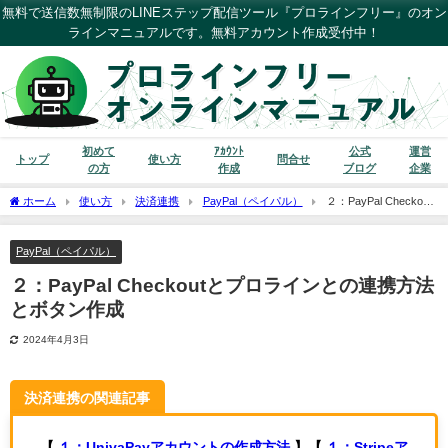
無料で送信数無制限のLINEステップ配信ツール『プロラインフリー』のオン
ラインマニュアルです。無料アカウント作成受付中！
初めて
ｱｶｳﾝﾄ
公式
運営
トップ
使い方
問合せ
の方
作成
ブログ
企業
ホーム
使い方
決済連携
PayPal（ペイパル）
２：PayPal Checkout
とプロラインとの連携方法とボタン作成
PayPal（ペイパル）
２：PayPal Checkoutとプロラインとの連携方法
とボタン作成
2024年4月3日
決済連携の関連記事
【
１：UnivaPayアカウントの作成方法
】【
１：Stripeア