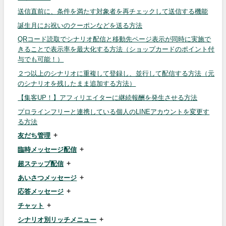
送信直前に、条件を満たす対象者を再チェックして送信する機能
誕生月にお祝いのクーポンなどを送る方法
QRコード読取でシナリオ配信と移動先ページ表示が同時に実施で
きることで表示率を最大化する方法（ショップカードのポイント付
与でも可能！）
２つ以上のシナリオに重複して登録し、並行して配信する方法（元
のシナリオを残したまま追加する方法）
【集客UP！】アフィリエイターに継続報酬を発生させる方法
プロラインフリーと連携している個人のLINEアカウントを変更す
る方法
友だち管理
臨時メッセージ配信
超ステップ配信
あいさつメッセージ
応答メッセージ
チャット
シナリオ別リッチメニュー