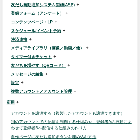
友だち自動増加システム(独自ASP)
登録フォーム（アンケート）
コンテンツページ・LP
スケジュール/イベント予約
決済連携
メディアライブラリ（画像／動画／他）
タイマー付きチケット
友だちを増やす（QRコード）
メッセージの編集
設定
複数アカウント／アカウント管理
応用
アカウントを譲渡する（複製したアカウントも譲渡できます）
別のアカウントでの配信を制御する仕組みや、登録者Aの行動にあ
わせて登録者Bへ配信する仕組みの作り方
自作ページに友だち追加ボタンを埋め込む方法