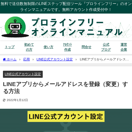
無料で送信数無制限のLINEステップ配信ツール『プロラインフリー』のオン
ラインマニュアルです。無料アカウント作成受付中！
初めて
ｱｶｳﾝﾄ
公式
運営
トップ
使い方
問合せ
の方
作成
ブログ
企業
ホーム
応用
LINE公式アカウント設定
LINEアプリからメールアドレスを
登録（変更）する方法
LINE公式アカウント設定
LINEアプリからメールアドレスを登録（変更）す
る方法
2022年1月12日