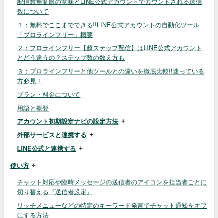
配信数無制限の意味とLINE公式アカウントでカウントされる送信
数について
１：無料でここまでできる!!LINE公式アカウントの自動化ツール
「プロラインフリー」概要
２：プロラインフリー【超ステップ配信】はLINE公式アカウント
とどう違うの？ステップ数の数え方も
３：プロラインフリーと他ツールとの違いを徹底比較!!迷っている
方必見！
プラン・料金について
用語と概要
アカウント初期設定ナビの設定方法
外部サービスと連携する
LINE公式と連携する
使い方
チャット対応や臨時メッセージの送信者のアイコンを担当者ごとに
切り替える『送信者設定』
リッチメニューなどの特定のキーワード発言でチャット通知をオフ
にする方法