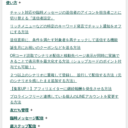
使い方
チャット対応や臨時メッセージの送信者のアイコンを担当者ごとに
切り替える『送信者設定』
リッチメニューなどの特定のキーワード発言でチャット通知をオフ
にする方法
送信直前に、条件を満たす対象者を再チェックして送信する機能
誕生月にお祝いのクーポンなどを送る方法
QRコード読取でシナリオ配信と移動先ページ表示が同時に実施で
きることで表示率を最大化する方法（ショップカードのポイント付
与でも可能！）
２つ以上のシナリオに重複して登録し、並行して配信する方法（元
のシナリオを残したまま追加する方法）
【集客UP！】アフィリエイターに継続報酬を発生させる方法
プロラインフリーと連携している個人のLINEアカウントを変更す
る方法
友だち管理
臨時メッセージ配信
超ステップ配信