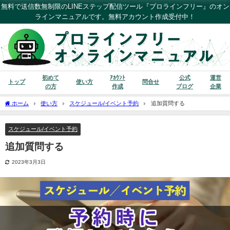
無料で送信数無制限のLINEステップ配信ツール『プロラインフリー』のオン
ラインマニュアルです。無料アカウント作成受付中！
初めて
ｱｶｳﾝﾄ
公式
運営
トップ
使い方
問合せ
の方
作成
ブログ
企業
ホーム
使い方
スケジュール/イベント予約
追加質問する
スケジュール/イベント予約
追加質問する
2023年3月3日