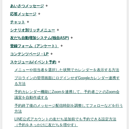
あいさつメッセージ
応答メッセージ
チャット
シナリオ別リッチメニュー
友だち自動増加システム(独自ASP)
登録フォーム（アンケート）
コンテンツページ・LP
スケジュール/イベント予約
メニューや担当者を選択した状態でカレンダーを表示する方法
プロラインの管理画面にログインせずGoogleカレンダー連携す
る方法
予約カレンダー機能にZoomを連携して、予約者ごとのZoom会
議室を自動作成する
予約終了後のメッセージ配信時刻を調整してフォローなどを行う
方法
LINE公式アカウントの友だち追加前でも予約できる設定方法
（予約をきっかけに友だちを増やす）