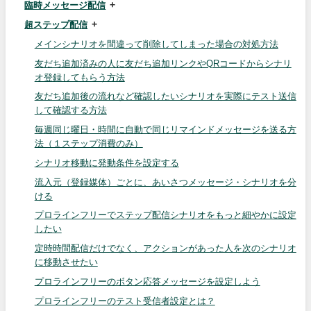
臨時メッセージ配信
超ステップ配信
メインシナリオを間違って削除してしまった場合の対処方法
友だち追加済みの人に友だち追加リンクやQRコードからシナリ
オ登録してもらう方法
友だち追加後の流れなど確認したいシナリオを実際にテスト送信
して確認する方法
毎週同じ曜日・時間に自動で同じリマインドメッセージを送る方
法（１ステップ消費のみ）
シナリオ移動に発動条件を設定する
流入元（登録媒体）ごとに、あいさつメッセージ・シナリオを分
ける
プロラインフリーでステップ配信シナリオをもっと細やかに設定
したい
定時時間配信だけでなく、アクションがあった人を次のシナリオ
に移動させたい
プロラインフリーのボタン応答メッセージを設定しよう
プロラインフリーのテスト受信者設定とは？