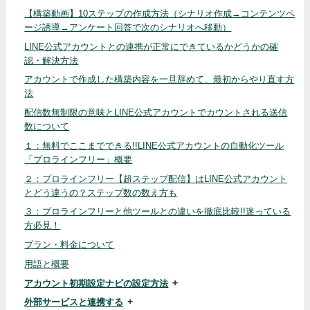
【構築動画】10ステップの作成方法（シナリオ作成→コンテンツペ
ージ誘導→アンケート回答で次のシナリオへ移動）
LINE公式アカウントとの連携が正常にできているかどうかの確
認・解決方法
アカウントで作成した構築内容を一旦辞めて、最初からやり直す方
法
配信数無制限の意味とLINE公式アカウントでカウントされる送信
数について
１：無料でここまでできる!!LINE公式アカウントの自動化ツール
「プロラインフリー」概要
２：プロラインフリー【超ステップ配信】はLINE公式アカウント
とどう違うの？ステップ数の数え方も
３：プロラインフリーと他ツールとの違いを徹底比較!!迷っている
方必見！
プラン・料金について
用語と概要
アカウント初期設定ナビの設定方法
外部サービスと連携する