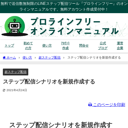
無料で送信数無制限のLINEステップ配信ツール『プロラインフリー』のオン
ラインマニュアルです。無料アカウント作成受付中！
初めて
ｱｶｳﾝﾄ
公式
運営
トップ
使い方
問合せ
の方
作成
ブログ
企業
ホーム
使い方
超ステップ配信
ステップ配信シナリオを新規作成する
超ステップ配信
ステップ配信シナリオを新規作成する
2021年4月24日
このページを印刷
ステップ配信シナリオを新規作成す