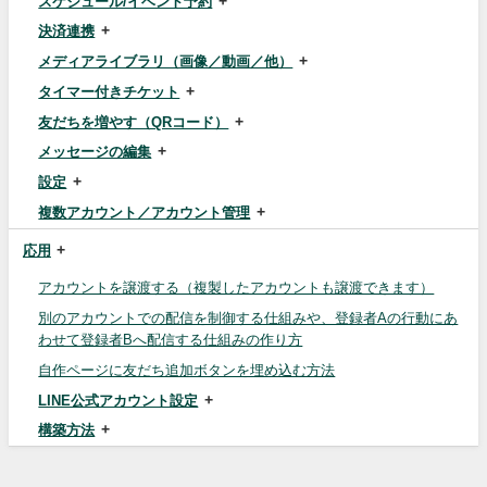
スケジュール/イベント予約
決済連携
メディアライブラリ（画像／動画／他）
タイマー付きチケット
友だちを増やす（QRコード）
メッセージの編集
設定
複数アカウント／アカウント管理
応用
アカウントを譲渡する（複製したアカウントも譲渡できます）
別のアカウントでの配信を制御する仕組みや、登録者Aの行動にあ
わせて登録者Bへ配信する仕組みの作り方
自作ページに友だち追加ボタンを埋め込む方法
LINE公式アカウント設定
構築方法