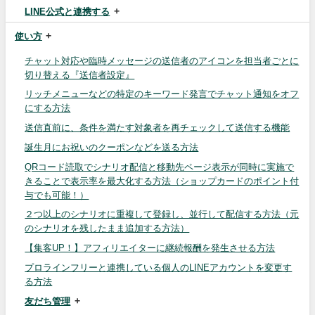
LINE公式と連携する
使い方
チャット対応や臨時メッセージの送信者のアイコンを担当者ごとに
切り替える『送信者設定』
リッチメニューなどの特定のキーワード発言でチャット通知をオフ
にする方法
送信直前に、条件を満たす対象者を再チェックして送信する機能
誕生月にお祝いのクーポンなどを送る方法
QRコード読取でシナリオ配信と移動先ページ表示が同時に実施で
きることで表示率を最大化する方法（ショップカードのポイント付
与でも可能！）
２つ以上のシナリオに重複して登録し、並行して配信する方法（元
のシナリオを残したまま追加する方法）
【集客UP！】アフィリエイターに継続報酬を発生させる方法
プロラインフリーと連携している個人のLINEアカウントを変更す
る方法
友だち管理