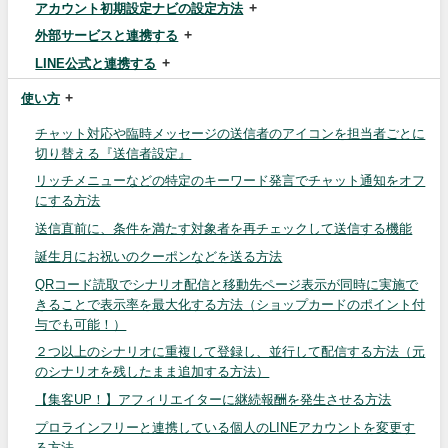
アカウント初期設定ナビの設定方法
外部サービスと連携する
LINE公式と連携する
使い方
チャット対応や臨時メッセージの送信者のアイコンを担当者ごとに
切り替える『送信者設定』
リッチメニューなどの特定のキーワード発言でチャット通知をオフ
にする方法
送信直前に、条件を満たす対象者を再チェックして送信する機能
誕生月にお祝いのクーポンなどを送る方法
QRコード読取でシナリオ配信と移動先ページ表示が同時に実施で
きることで表示率を最大化する方法（ショップカードのポイント付
与でも可能！）
２つ以上のシナリオに重複して登録し、並行して配信する方法（元
のシナリオを残したまま追加する方法）
【集客UP！】アフィリエイターに継続報酬を発生させる方法
プロラインフリーと連携している個人のLINEアカウントを変更す
る方法