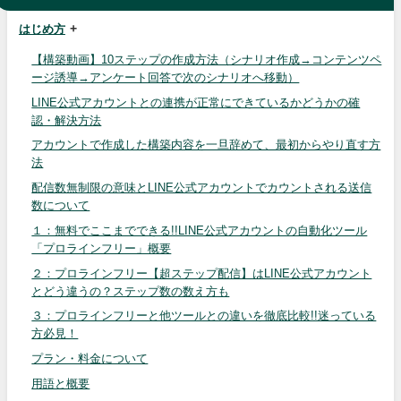
はじめ方
【構築動画】10ステップの作成方法（シナリオ作成→コンテンツペ
ージ誘導→アンケート回答で次のシナリオへ移動）
LINE公式アカウントとの連携が正常にできているかどうかの確
認・解決方法
アカウントで作成した構築内容を一旦辞めて、最初からやり直す方
法
配信数無制限の意味とLINE公式アカウントでカウントされる送信
数について
１：無料でここまでできる!!LINE公式アカウントの自動化ツール
「プロラインフリー」概要
２：プロラインフリー【超ステップ配信】はLINE公式アカウント
とどう違うの？ステップ数の数え方も
３：プロラインフリーと他ツールとの違いを徹底比較!!迷っている
方必見！
プラン・料金について
用語と概要