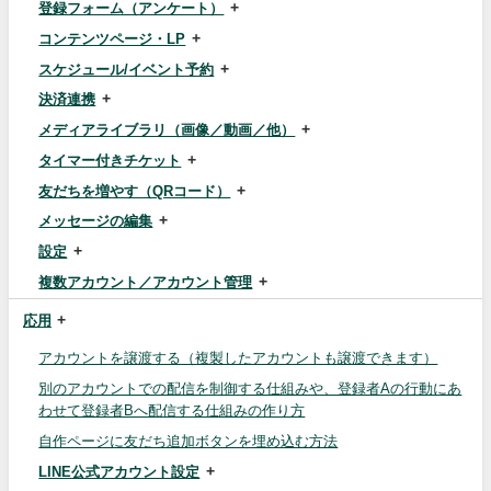
登録フォーム（アンケート）
コンテンツページ・LP
スケジュール/イベント予約
決済連携
メディアライブラリ（画像／動画／他）
タイマー付きチケット
友だちを増やす（QRコード）
メッセージの編集
設定
複数アカウント／アカウント管理
応用
アカウントを譲渡する（複製したアカウントも譲渡できます）
別のアカウントでの配信を制御する仕組みや、登録者Aの行動にあ
わせて登録者Bへ配信する仕組みの作り方
自作ページに友だち追加ボタンを埋め込む方法
LINE公式アカウント設定