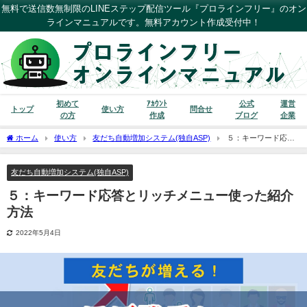
無料で送信数無制限のLINEステップ配信ツール『プロラインフリー』のオン
ラインマニュアルです。無料アカウント作成受付中！
初めて
ｱｶｳﾝﾄ
公式
運営
トップ
使い方
問合せ
の方
作成
ブログ
企業
ホーム
使い方
友だち自動増加システム(独自ASP)
５：キーワード応答
とリッチメニュー使った紹介方法
友だち自動増加システム(独自ASP)
５：キーワード応答とリッチメニュー使った紹介
方法
2022年5月4日