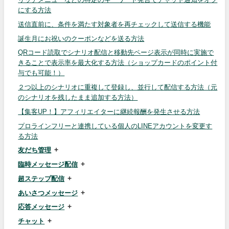
にする方法
送信直前に、条件を満たす対象者を再チェックして送信する機能
誕生月にお祝いのクーポンなどを送る方法
QRコード読取でシナリオ配信と移動先ページ表示が同時に実施で
きることで表示率を最大化する方法（ショップカードのポイント付
与でも可能！）
２つ以上のシナリオに重複して登録し、並行して配信する方法（元
のシナリオを残したまま追加する方法）
【集客UP！】アフィリエイターに継続報酬を発生させる方法
プロラインフリーと連携している個人のLINEアカウントを変更す
る方法
友だち管理
臨時メッセージ配信
超ステップ配信
あいさつメッセージ
応答メッセージ
チャット