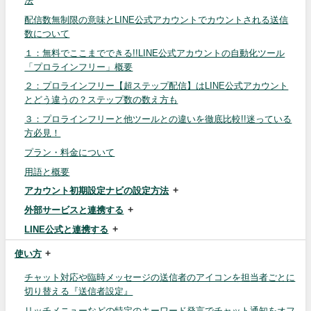
法
配信数無制限の意味とLINE公式アカウントでカウントされる送信
数について
１：無料でここまでできる!!LINE公式アカウントの自動化ツール
「プロラインフリー」概要
２：プロラインフリー【超ステップ配信】はLINE公式アカウント
とどう違うの？ステップ数の数え方も
３：プロラインフリーと他ツールとの違いを徹底比較!!迷っている
方必見！
プラン・料金について
用語と概要
アカウント初期設定ナビの設定方法
外部サービスと連携する
LINE公式と連携する
使い方
チャット対応や臨時メッセージの送信者のアイコンを担当者ごとに
切り替える『送信者設定』
リッチメニューなどの特定のキーワード発言でチャット通知をオフ