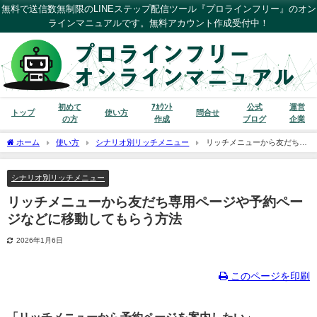
無料で送信数無制限のLINEステップ配信ツール『プロラインフリー』のオン
ラインマニュアルです。無料アカウント作成受付中！
初めて
ｱｶｳﾝﾄ
公式
運営
トップ
使い方
問合せ
の方
作成
ブログ
企業
ホーム
使い方
シナリオ別リッチメニュー
リッチメニューから友だち専
用ページや予約ページなどに移動してもらう方法
シナリオ別リッチメニュー
リッチメニューから友だち専用ページや予約ペー
ジなどに移動してもらう方法
2026年1月6日
このページを印刷
「リッチメニューから予約ページを案内したい」