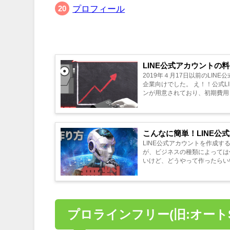
プロフィール
LINE公式アカウント
2019年４月17日以前のLI
企業向けでした。 え！！公式LINEってそんなに
ンが用意されており、初期費用も
こんなに簡単！LINE
LINE公式アカウントを作成す
が、ビジネスの種類によっては作成できない場合がありま
いけど、どうやって作ったらいい
プロラインフリー(旧:オート