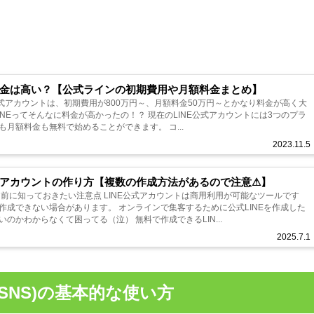
の料金は高い？【公式ラインの初期費用や月額料金まとめ】
NE公式アカウントは、初期費用が800万円～、月額料金50万円～とかなり料金が高く大
料金が高かったの！？ 現在のLINE公式アカウントには3つのプラ
月額料金も無料で始めることができます。 コ...
2023.11.5
公式アカウントの作り方【複数の作成方法があるので注意⚠】
る前に知っておきたい注意点 LINE公式アカウントは商用利用が可能なツールです
す。 オンラインで集客するために公式LINEを作成した
のかわからなくて困ってる（泣） 無料で作成できるLIN...
2025.7.1
SNS)の基本的な使い方