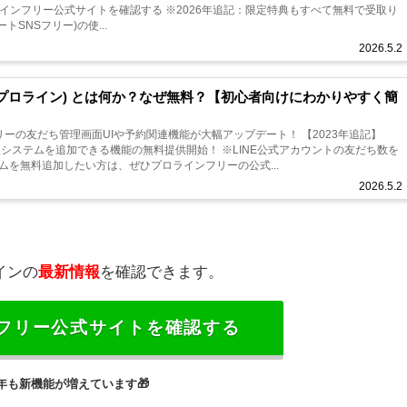
-rightプロラインフリー公式サイトを確認する ※2026年追記：限定特典もすべて無料で受取り
オートSNSフリー)の使...
2026.5.2
:プロライン) とは何か？なぜ無料？【初心者向けにわかりやすく簡
フリーの友だち管理画面UIや予約関連機能が大幅アップデート！ 【2023年追記】
理システムを追加できる機能の無料提供開始！ ※LINE公式アカウントの友だち数を
ムを無料追加したい方は、ぜひプロラインフリーの公式...
2026.5.2
インの
最新情報
を確認できます。
フリー公式サイトを確認する
26年も新機能が増えています
🎁