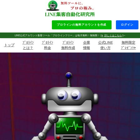
プロラインの無料アカウントを作成
ログイン
LINE公式アカウント集客ツール「プロラインフリー」は毎月無料！無制限！ [
詳しくはこちら
]～
ﾌﾟﾛﾗｲﾝ
ﾌﾟﾛﾗｲﾝ
ﾌﾟﾛﾗｲﾝ
企業
公式LINE
無料限定
トップ
とは？
料金
無料作成
情報
使い方
ﾌﾟﾚｾﾞﾝﾄ▶