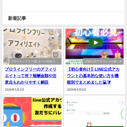
新着記事
NEW!
プロラインフリー(旧:オートSNSフリ
LINE公式アカウントの使い方
ー)
プロラインフリーのアフィリ
【初心者向け】LINE公式アカ
エイトって何？報酬金額や注
ウントの基本的な使い方を機
意点もわかりやすく解説
能別でまとめました💻🔰
2026年5月2日
2026年8月5日