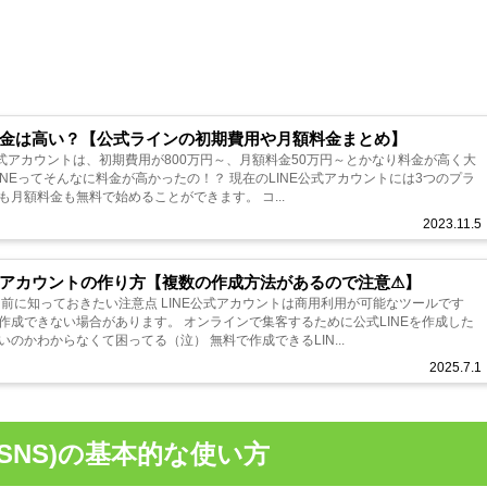
の料金は高い？【公式ラインの初期費用や月額料金まとめ】
NE公式アカウントは、初期費用が800万円～、月額料金50万円～とかなり料金が高く大
料金が高かったの！？ 現在のLINE公式アカウントには3つのプラ
月額料金も無料で始めることができます。 コ...
2023.11.5
公式アカウントの作り方【複数の作成方法があるので注意⚠】
る前に知っておきたい注意点 LINE公式アカウントは商用利用が可能なツールです
す。 オンラインで集客するために公式LINEを作成した
のかわからなくて困ってる（泣） 無料で作成できるLIN...
2025.7.1
SNS)の基本的な使い方