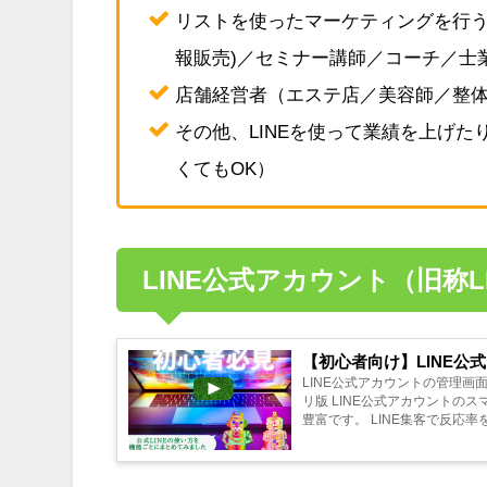
リストを使ったマーケティングを行う
報販売)／セミナー講師／コーチ／士
店舗経営者（エステ店／美容師／整
その他、LINEを使って業績を上げ
くてもOK）
LINE公式アカウント（旧称L
【初心者向け】LINE公
LINE公式アカウントの管理画面
リ版 LINE公式アカウントのスマホアプリ版よりもWeb版の方が管理画面が充実しているため、利用できる機能が
豊富です。 LINE集客で反応率