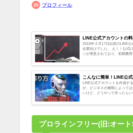
プロフィール
LINE公式アカウント
2019年４月17日以前のLI
企業向けでした。 え！！公式LINEってそんなに
ンが用意されており、初期費用も
こんなに簡単！LINE
LINE公式アカウントを作成す
が、ビジネスの種類によっては作成できない場合がありま
いけど、どうやって作ったらいい
プロラインフリー(旧:オート