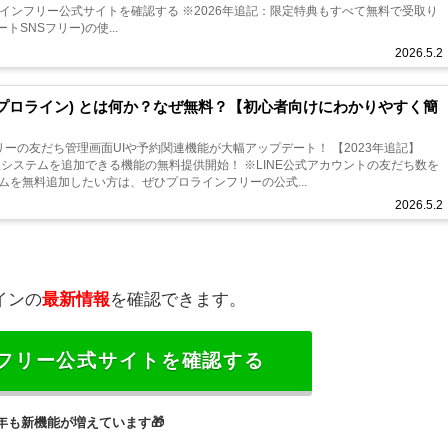
-rightプロラインフリー公式サイトを確認する ※2026年追記：限定特典もすべて無料で受取り
オートSNSフリー)の使...
2026.5.2
:プロライン) とは何か？なぜ無料？【初心者向けにわかりやすく簡
フリーの友だち管理画面UIや予約関連機能が大幅アップデート！ 【2023年追記】
理システムを追加できる機能の無料提供開始！ ※LINE公式アカウントの友だち数を
ムを無料追加したい方は、ぜひプロラインフリーの公式...
2026.5.2
インの
最新情報
を確認できます。
フリー公式サイトを確認する
26年も新機能が増えています
🎁