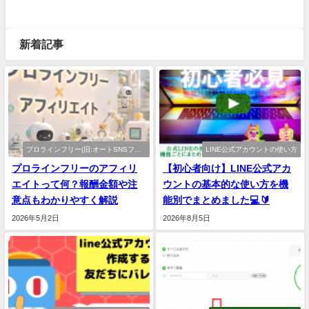
新着記事
プロラインフリー(旧:オートSNSフリ
LINE公式アカウントの使い方
ー)
プロラインフリーのアフィリ
【初心者向け】LINE公式アカ
エイトって何？報酬金額や注
ウントの基本的な使い方を機
意点もわかりやすく解説
能別でまとめました💻🔰
2026年5月2日
2026年8月5日