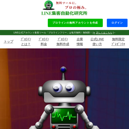
プロラインの無料アカウントを作成
ログイン
LINE公式アカウント集客ツール「プロラインフリー」は毎月無料！無制限！ [
詳しくはこちら
]～
ﾌﾟﾛﾗｲﾝ
ﾌﾟﾛﾗｲﾝ
ﾌﾟﾛﾗｲﾝ
企業
公式LINE
無料限定
トップ
とは？
料金
無料作成
情報
使い方
ﾌﾟﾚｾﾞﾝﾄ▶