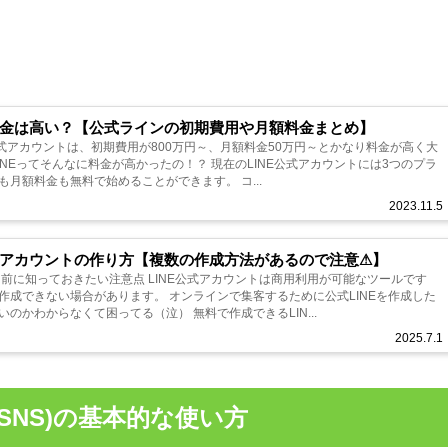
の料金は高い？【公式ラインの初期費用や月額料金まとめ】
NE公式アカウントは、初期費用が800万円～、月額料金50万円～とかなり料金が高く大
料金が高かったの！？ 現在のLINE公式アカウントには3つのプラ
月額料金も無料で始めることができます。 コ...
2023.11.5
公式アカウントの作り方【複数の作成方法があるので注意⚠】
る前に知っておきたい注意点 LINE公式アカウントは商用利用が可能なツールです
す。 オンラインで集客するために公式LINEを作成した
のかわからなくて困ってる（泣） 無料で作成できるLIN...
2025.7.1
SNS)の基本的な使い方