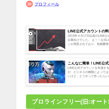
プロフィール
LINE公式アカウント
2019年４月17日以前のLI
企業向けでした。 え！！公式LINEってそんなに
ンが用意されており、初期費用も
こんなに簡単！LINE
LINE公式アカウントを作成す
が、ビジネスの種類によっては作成できない場合がありま
いけど、どうやって作ったらいい
プロラインフリー(旧:オート