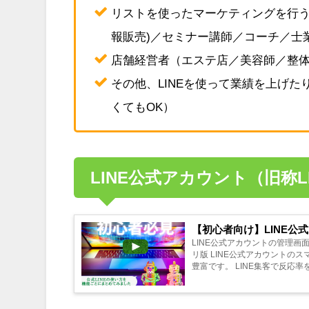
リストを使ったマーケティングを行う
報販売)／セミナー講師／コーチ／士
店舗経営者（エステ店／美容師／整
その他、LINEを使って業績を上げ
くてもOK）
LINE公式アカウント（旧称L
【初心者向け】LINE公
LINE公式アカウントの管理画面
リ版 LINE公式アカウントのスマホアプリ版よりもWeb版の方が管理画面が充実しているため、利用できる機能が
豊富です。 LINE集客で反応率