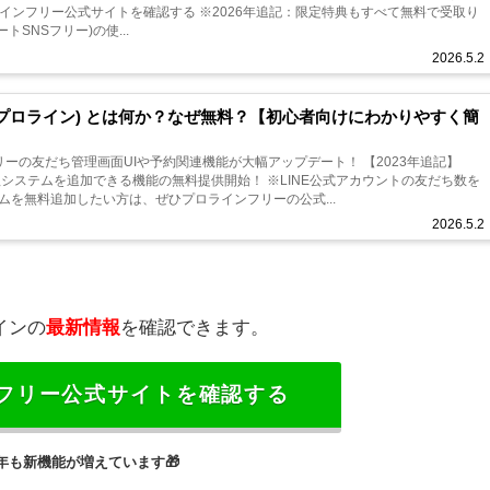
-rightプロラインフリー公式サイトを確認する ※2026年追記：限定特典もすべて無料で受取り
オートSNSフリー)の使...
2026.5.2
:プロライン) とは何か？なぜ無料？【初心者向けにわかりやすく簡
フリーの友だち管理画面UIや予約関連機能が大幅アップデート！ 【2023年追記】
理システムを追加できる機能の無料提供開始！ ※LINE公式アカウントの友だち数を
ムを無料追加したい方は、ぜひプロラインフリーの公式...
2026.5.2
インの
最新情報
を確認できます。
フリー公式サイトを確認する
26年も新機能が増えています
🎁