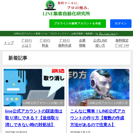
プロラインの無料アカウントを作成
ログイン
LINE公式アカウント集客ツール「プロラインフリー」は毎月無料！無制限！ [
詳しくはこちら
]～
ﾌﾟﾛﾗｲﾝ
ﾌﾟﾛﾗｲﾝ
ﾌﾟﾛﾗｲﾝ
企業
公式LINE
無料限定
トップ
とは？
料金
無料作成
情報
使い方
ﾌﾟﾚｾﾞﾝﾄ▶
新着記事
LINE公式アカウントの使い方
LINE公式アカウントの作り方
line公式アカウントの誤送信は
こんなに簡単！LINE公式アカ
取り消しできる？【送信取り
ウントの作り方【複数の作成
消しできない時の対処法】
方法があるので注意⚠】
2022年10月5日
2025年7月1日