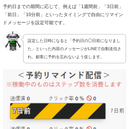
予約日までの期間に応じて、例えば「1週間前」「3日前」
「前日」「10分前」といったタイミングで自由にリマイン
ドメッセージを設定可能です。
設定した日時になると「予約日の◯日前になりまし
た」といった内容のメッセージがLINEで自動送信さ
れ、顧客に予約を忘れないよう促します。