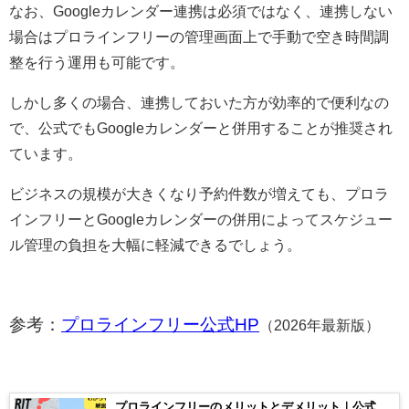
なお、Googleカレンダー連携は必須ではなく、連携しない
場合はプロラインフリーの管理画面上で手動で空き時間調
整を行う運用も可能です。
しかし多くの場合、連携しておいた方が効率的で便利なの
で、公式でもGoogleカレンダーと併用することが推奨され
ています。
ビジネスの規模が大きくなり予約件数が増えても、プロラ
インフリーとGoogleカレンダーの併用によってスケジュー
ル管理の負担を大幅に軽減できるでしょう。
参考：
プロラインフリー公式HP
（2026年最新版）
プロラインフリーのメリットとデメリット｜公式