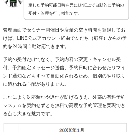
定した予約可能日時を元にLINE上で自動的に予約の
受付・管理を行う機能です。
管理画面でセミナー開催日や店舗の空き時間を登録してお
けば、LINE公式アカウント経由で友だち（顧客）からの予
約を24時間自動対応できます。
予約の受付だけでなく、予約内容の変更・キャンセル受
付、予約確定メッセージ送信、予約日時に合わせたリマイ
ンド通知などもすべて自動化されるため、個別のやり取り
に追われる心配がありません。
これにより対応漏れや遅れが防げるうえ、外部の有料予約
システムを契約せずとも無料で高度な予約管理を実現でき
る点も大きな魅力です。