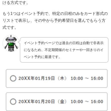
ける方式です。
もう1つはイベント予約で、特定の日程のみをカード形式の
リストで表示し、その中から予約希望日を選んでもらう方
式です。
イベント予約ページでは過去の日程は自動で非表示
になるため、不定期開催のセミナーや一回きりのイ
ベント予約に最適です。