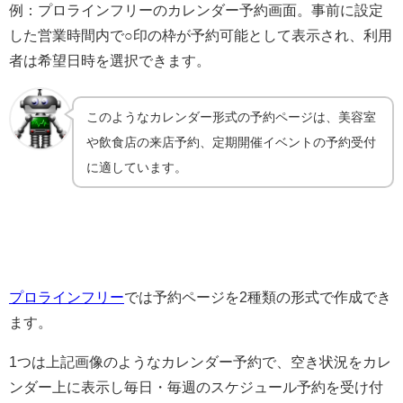
例：プロラインフリーのカレンダー予約画面。事前に設定
した営業時間内で○印の枠が予約可能として表示され、利用
者は希望日時を選択できます。
このようなカレンダー形式の予約ページは、美容室
や飲食店の来店予約、定期開催イベントの予約受付
に適しています。
プロラインフリー
では予約ページを2種類の形式で作成でき
ます。
1つは上記画像のようなカレンダー予約で、空き状況をカレ
ンダー上に表示し毎日・毎週のスケジュール予約を受け付