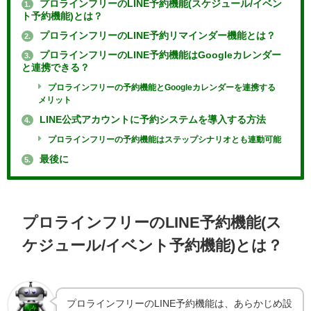
プロラインフリーのLINE予約機能(スケジュール/イベン
1.
ト予約機能)とは？
プロラインフリーのLINE予約リマインダー機能とは？
2.
プロラインフリーのLINE予約機能はGoogleカレンダー
3.
と連携できる？
プロラインフリーの予約機能とGoogleカレンダーを連携する
メリット
LINE公式アカウントに予約システムを導入する方法
4.
プロラインフリーの予約機能はステップシナリオとも連動可能
最後に
5.
プロラインフリーのLINE予約機能(ス
ケジュール/イベント予約機能)とは？
プロラインフリーのLINE予約機能は、あらかじめ設