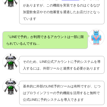
がありますが、この機能を実装できるのはぐるなび
加盟飲⾷店やその他審査を通過したお店だけとなっ
ています
「LINEで予約」が利用できるアカウントは一部に限
られているんですね…
そのため、LINE公式アカウントに予約システムを導
入するには、外部ツールと連携する必要があります
基本的に外部のLINE予約ツールは有料ですが、じつ
はプロラインフリーの予約機能を活用すると無料で
公式LINEに予約システムを導入できます