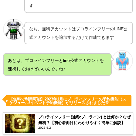
す
なお、無料アカウントはプロラインフリーのLINE公
式アカウントを追加するだけで作成できます
あとは、プロラインフリーとline公式アカウントを
連携しておけばいいんですね♪
【無料で利用可能】2023年1月にプロラインフリーの予約機能（ス
ケジュール/イベント予約機能）がリリースされました💡
プロラインフリー (通称:プロライン) とは何か？なぜ
無料？【初心者向けにわかりやすく簡単に解説】
2026.5.2