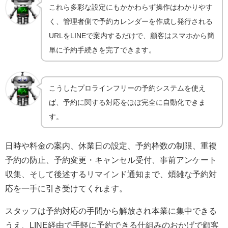
これら多彩な設定にもかかわらず操作はわかりやす
く、管理者側で予約カレンダーを作成し発行される
URLをLINEで案内するだけで、顧客はスマホから簡
単に予約手続きを完了できます。
こうしたプロラインフリーの予約システムを使え
ば、予約に関する対応をほぼ完全に自動化できま
す。
日時や料金の案内、休業日の設定、予約枠数の制限、重複
予約の防止、予約変更・キャンセル受付、事前アンケート
収集、そして後述するリマインド通知まで、煩雑な予約対
応を一手に引き受けてくれます。
スタッフは予約対応の手間から解放され本業に集中できる
うえ、LINE経由で手軽に予約できる仕組みのおかげで顧客