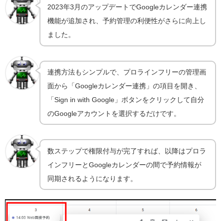
2023年3月のアップデートでGoogleカレンダー連携
機能が追加され、予約管理の利便性がさらに向上し
ました。
連携方法もシンプルで、プロラインフリーの管理画
面から「Googleカレンダー連携」の項目を開き、
「Sign in with Google」ボタンをクリックして自分
のGoogleアカウントを選択するだけです。
数ステップで権限付与が完了すれば、以降はプロラ
インフリーとGoogleカレンダーの間で予約情報が
同期されるようになります。