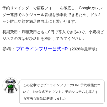
予約リマインダーで顧客フォローを徹底し、Googleカレン
ダー連携でスケジュール管理を効率化できるため、ドタキ
ャン防止や顧客満足度向上にも繋がります。
初期費用・月額費用ともに0円で導入できるので、小規模ビ
ジネスの方はぜひ活用を検討してみてください。
参考：
プロラインフリー公式HP
（2026年最新版）
この記事ではプロラインフリーのLINE予約機能につ
いて、line公式アカウントに予約システムを導入す
る方法も簡単に解説しました