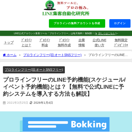
プロラインの無料アカウントを作成
ログイン
LINE公式アカウント集客ツール「プロラインフリー」は毎月無料！無制限！ [
詳しくはこちら
]～
ﾌﾟﾛﾗｲﾝ
ﾌﾟﾛﾗｲﾝ
ﾌﾟﾛﾗｲﾝ
企業
公式LINE
無料限定
トップ
とは？
料金
無料作成
情報
使い方
ﾌﾟﾚｾﾞﾝﾄ▶
ホーム
プロラインフリー(旧:オートSNSフリー)
プロラインフリーのLINE予
約機能(スケジュール/イベント予約機能)とは？【無料で公式LINEに予約システムを導
入する方法も解説】
プロラインフリー(旧:オートSNSフリー)
プロラインフリーのLINE予約機能(スケジュール/
イベント予約機能)とは？【無料で公式LINEに予
約システムを導入する方法も解説】
2021年3月25日
2026年1月4日