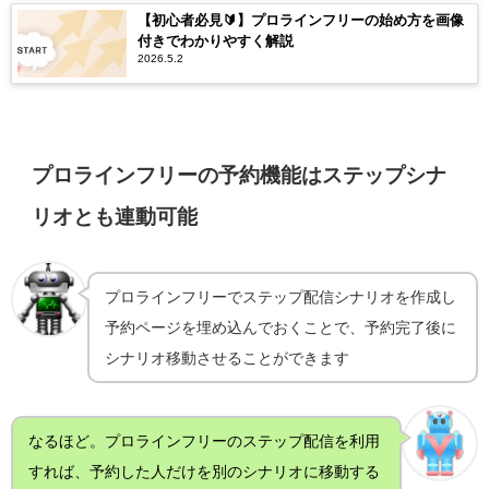
【初心者必見🔰】プロラインフリーの始め方を画像
付きでわかりやすく解説
2026.5.2
プロラインフリーの予約機能はステップシナ
リオとも連動可能
プロラインフリーでステップ配信シナリオを作成し
予約ページを埋め込んでおくことで、予約完了後に
シナリオ移動させることができます
なるほど。プロラインフリーのステップ配信を利用
すれば、予約した人だけを別のシナリオに移動する