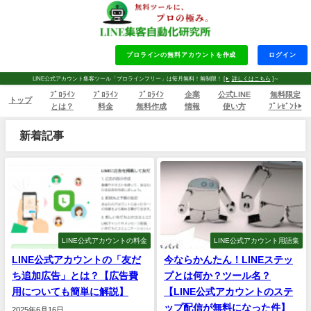
プロラインの無料アカウントを作成
ログイン
LINE公式アカウント集客ツール「プロラインフリー」は毎月無料！無制限！ [
詳しくはこちら
]～
ﾌﾟﾛﾗｲﾝ
ﾌﾟﾛﾗｲﾝ
ﾌﾟﾛﾗｲﾝ
企業
公式LINE
無料限定
トップ
とは？
料金
無料作成
情報
使い方
ﾌﾟﾚｾﾞﾝﾄ▶
新着記事
LINE公式アカウントの料金
LINE公式アカウント用語集
LINE公式アカウントの「友だ
今ならかんたん！LINEステッ
ち追加広告」とは？【広告費
プとは何か？ツール名？
用についても簡単に解説】
【LINE公式アカウントのステ
ップ配信が無料になった件】
2025年6月16日