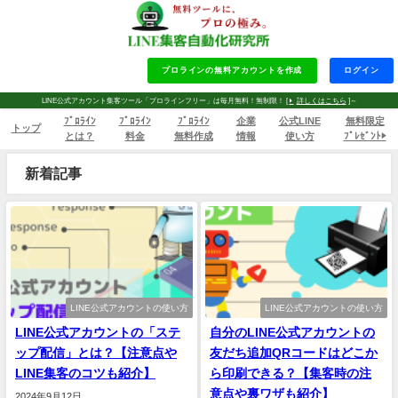
プロラインの無料アカウントを作成
ログイン
LINE公式アカウント集客ツール「プロラインフリー」は毎月無料！無制限！ [
詳しくはこちら
]～
ﾌﾟﾛﾗｲﾝ
ﾌﾟﾛﾗｲﾝ
ﾌﾟﾛﾗｲﾝ
企業
公式LINE
無料限定
トップ
とは？
料金
無料作成
情報
使い方
ﾌﾟﾚｾﾞﾝﾄ▶
新着記事
LINE公式アカウントの使い方
LINE公式アカウントの使い方
LINE公式アカウントの「ステ
自分のLINE公式アカウントの
ップ配信」とは？【注意点や
友だち追加QRコードはどこか
LINE集客のコツも紹介】
ら印刷できる？【集客時の注
意点や裏ワザも紹介】
2024年9月12日