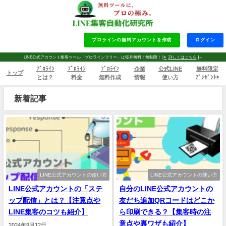
プロラインの無料アカウントを作成
ログイン
LINE公式アカウント集客ツール「プロラインフリー」は毎月無料！無制限！ [
詳しくはこちら
]～
ﾌﾟﾛﾗｲﾝ
ﾌﾟﾛﾗｲﾝ
ﾌﾟﾛﾗｲﾝ
企業
公式LINE
無料限定
トップ
とは？
料金
無料作成
情報
使い方
ﾌﾟﾚｾﾞﾝﾄ▶
新着記事
LINE公式アカウントの使い方
LINE公式アカウントの使い方
LINE公式アカウントの「ステ
自分のLINE公式アカウントの
ップ配信」とは？【注意点や
友だち追加QRコードはどこか
LINE集客のコツも紹介】
ら印刷できる？【集客時の注
意点や裏ワザも紹介】
2024年9月12日