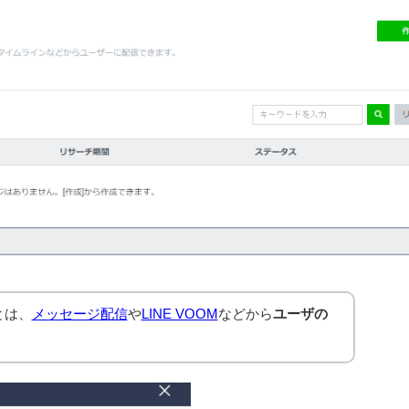
とは、
メッセージ配信
や
LINE VOOM
などから
ユーザの