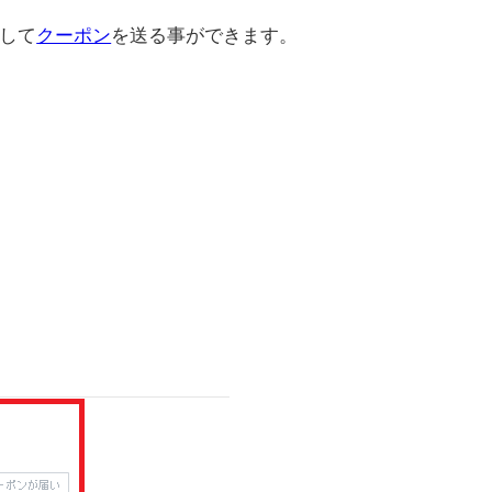
して
クーポン
を送る事ができます。